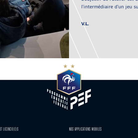
l’intermédiaire d’un jeu su
V.L.
ET LICENCIE(E)S
NOS APPLICATIONS MOBILES