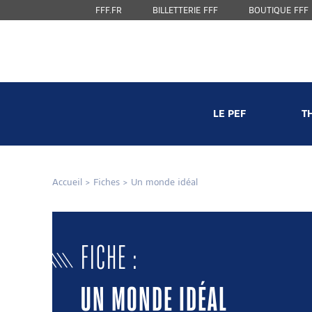
FFF.FR
BILLETTERIE FFF
BOUTIQUE FFF
LE PEF
T
Accueil
>
Fiches
>
Un monde idéal
FICHE :
UN MONDE IDÉAL