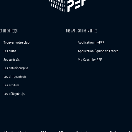
ET LICENCIE(E)S
NOS APPLICATIONS MOBILES
Trouver votre club
Application myFFF
Les clubs
Application Équipe de France
Joueur(se)s
My Coach by FFF
Les entraîneur(e)s
Les dirigeant(e)s
Les arbitres
Les délégué(e)s