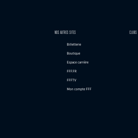
NOS AUTRES SITES
CLUBS 
Billetterie
Boutique
Espace carrière
FFF.FR
FFFTV
Mon compte FFF