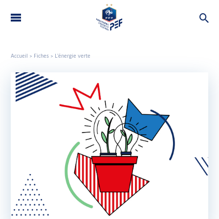
LE PEF
THÉMATIQUES
Accueil
>
Fiches
>
L’énergie verte
ROUE DU PEF
OUTILS
CONTACT
FAQ