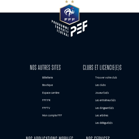
NOS AUTRES SITES
CLUBS ET LICENCIE(E)S
Billetterie
Trouver votre club
Boutique
Les clubs
Espace carrière
Joueur(se)s
FFF.FR
Les entraîneur(e)s
FFFTV
Les dirigeant(e)s
Mon compte FFF
Les arbitres
Les délégué(e)s