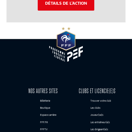
DÉTAILS DE L'ACTION
NOS AUTRES SITES
CLUBS ET LICENCIE(E)S
Billetterie
Trouver votre club
Boutique
Les clubs
Espace carrière
Joueur(se)s
FFF.FR
Les entraîneur(e)s
FFFTV
Les dirigeant(e)s