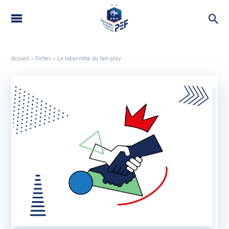
LE PEF
THÉMATIQUES
Accueil
>
Fiches
>
Le labyrinthe du fair-play
ROUE DU PEF
OUTILS
CONTACT
FAQ