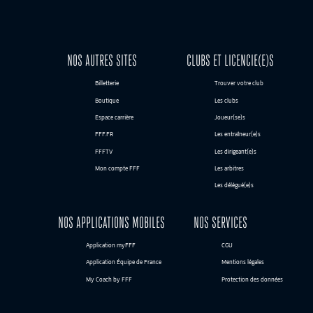
NOS AUTRES SITES
CLUBS ET LICENCIE(E)S
Billetterie
Trouver votre club
Boutique
Les clubs
Espace carrière
Joueur(se)s
FFF.FR
Les entraîneur(e)s
FFFTV
Les dirigeant(e)s
Mon compte FFF
Les arbitres
Les délégué(e)s
NOS APPLICATIONS MOBILES
NOS SERVICES
Application myFFF
CGU
Application Équipe de France
Mentions légales
My Coach by FFF
Protection des données