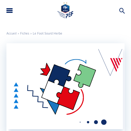
LE PEF
THÉMATIQUES
Accueil
>
Fiches
>
Le Foot Sourd Herbe
ROUE DU PEF
OUTILS
CONTACT
FAQ