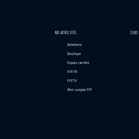
NOS AUTRES SITES
CLUBS 
Billetterie
Boutique
Espace carrière
FFF.FR
FFFTV
Mon compte FFF