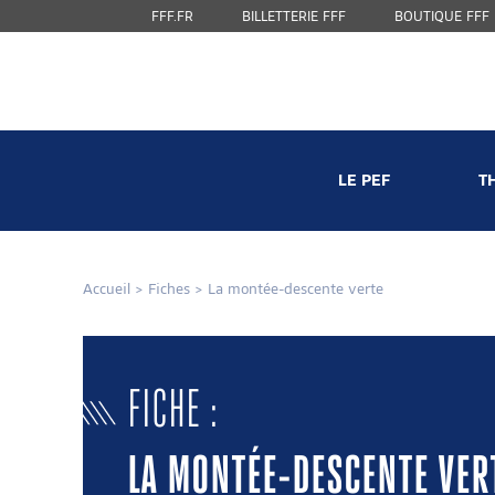
FFF.FR
BILLETTERIE FFF
BOUTIQUE FFF
LE PEF
T
Accueil
>
Fiches
>
La montée-descente verte
FICHE :
LA MONTÉE-DESCENTE VER