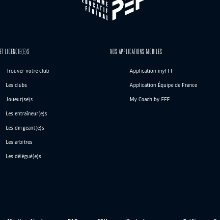
ET LICENCIE(E)S
NOS APPLICATIONS MOBILES
Trouver votre club
Application myFFF
Les clubs
Application Équipe de France
Joueur(se)s
My Coach by FFF
Les entraîneur(e)s
Les dirigeant(e)s
Les arbitres
Les délégué(e)s