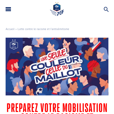
LE PEF
THÉMATIQUES
Accueil
>
Lutte contre le racisme et l’antisémitisme
ROUE DU PEF
OUTILS
CONTACT
FAQ
PREPAREZ VOTRE MOBILISATION