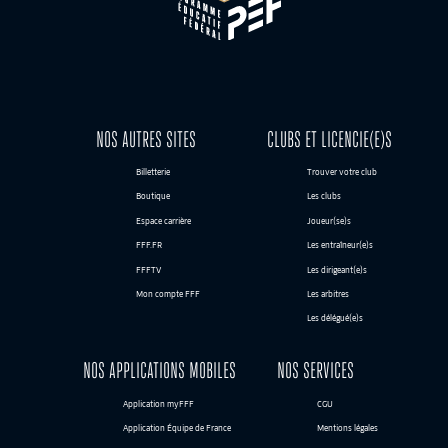
NOS AUTRES SITES
CLUBS ET LICENCIE(E)S
Billetterie
Trouver votre club
Boutique
Les clubs
Espace carrière
Joueur(se)s
FFF.FR
Les entraîneur(e)s
FFFTV
Les dirigeant(e)s
Mon compte FFF
Les arbitres
Les délégué(e)s
NOS APPLICATIONS MOBILES
NOS SERVICES
Application myFFF
CGU
Application Équipe de France
Mentions légales